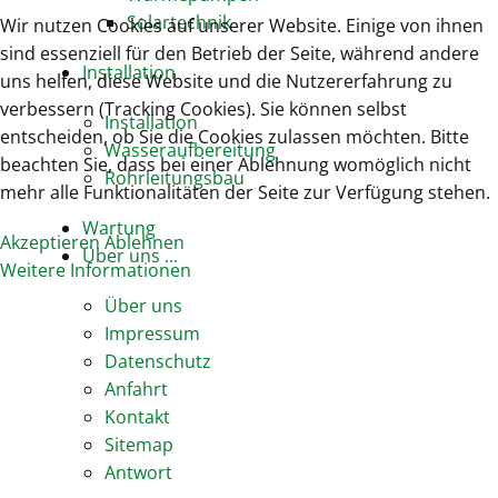
Solartechnik
Wir nutzen Cookies auf unserer Website. Einige von ihnen
sind essenziell für den Betrieb der Seite, während andere
Installation
uns helfen, diese Website und die Nutzererfahrung zu
verbessern (Tracking Cookies). Sie können selbst
Installation
entscheiden, ob Sie die Cookies zulassen möchten. Bitte
Wasseraufbereitung
beachten Sie, dass bei einer Ablehnung womöglich nicht
Rohrleitungsbau
mehr alle Funktionalitäten der Seite zur Verfügung stehen.
Wartung
Akzeptieren
Ablehnen
Über uns ...
Weitere Informationen
Über uns
Impressum
Datenschutz
Anfahrt
Kontakt
Sitemap
Antwort